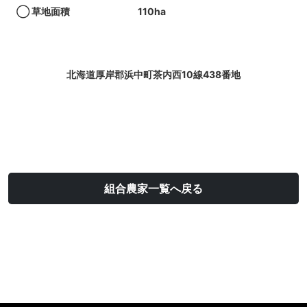
◯ 草地面積
110ha
北海道厚岸郡浜中町茶内西10線438番地
組合農家一覧へ戻る