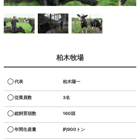
柏木牧場
◯ 代表
柏⽊陽⼀
◯ 従業員数
3名
◯ 総飼育頭数
160頭
◯ 年間生産量
約900トン