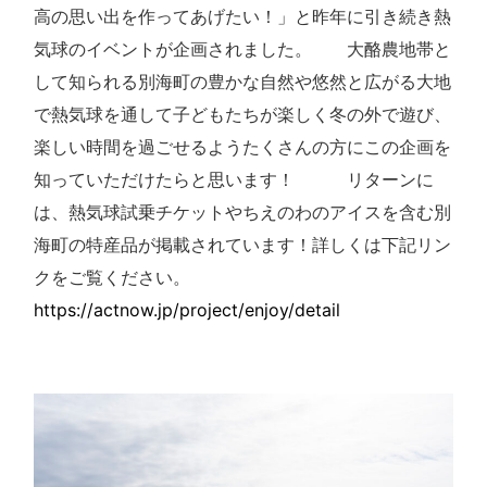
高の思い出を作ってあげたい！」
と昨年に引き続き熱
気球のイベントが企画されました。
大酪農地帯と
して知られる別海町の
豊かな自然や悠然と広がる大地
で
熱気球を通して子どもたちが楽しく冬の外で遊び、
楽しい時間を過ごせるようたくさんの方にこの企画を
知っていただけたらと思います！
リターンに
は、
熱気球試乗チケットやちえのわのアイスを含む
別
海町の特産品が掲載されています！
詳しくは下記リン
クをご覧ください。
https://actnow.jp/project/enjoy/detail